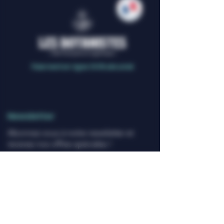
Paiement en ligne 100% sécurisé
Newsletter
Abonnez-vous à notre newsletter et
recevez nos offres spéciales !
Cliquez ici
Nous contacter
Blog