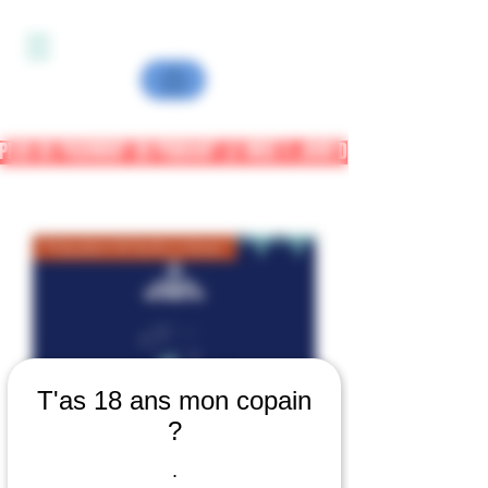
PLUS DE PAIEMENT CB PENDANT LA MISE A JOUR DU SITE - PAYPAL OU
Polyvalent & facile à doser
T'as 18 ans mon copain
?
.