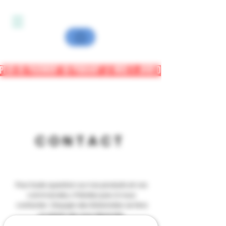
PLUS DE PAIEMENT CB PENDANT LA MISE A JOUR DU SITE - PAYPAL OU
CONTACT
Pour toute question sur nos produits et vos
commandes, n'hésitez pas à nous
contacter. L'équipe des Botanistes se fera
un plaisir de vous répondre.