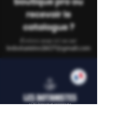
boutique pro ou
recevoir le
catalogue ?
Ecrivez nous ici ou sur
lesbotanistes2607@gmail.com
Paiement en ligne 100% sécurisé