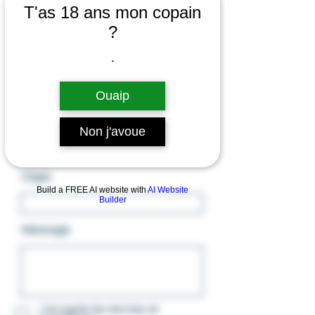
T'as 18 ans mon copain
Prenom
?
.
Nom
Ouaip
E-mail
Non j'avoue
Objet
Build a FREE AI website with
AI Website
Builder
Message
J’accepte les termes et