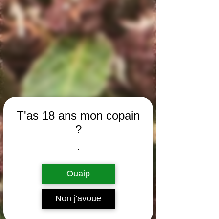
T'as 18 ans mon copain
?
.
Ouaip
Non j'avoue